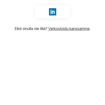
Kirjaudu sisään tunnuksilla Li
Eikö sinulla ole tiliä?
Verkostoidu kanssamme
.