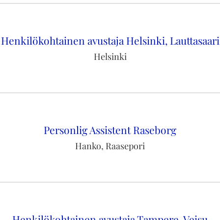
Henkilökohtainen avustaja Helsinki, Lauttasaari
Helsinki
Personlig Assistent Raseborg
Hanko, Raasepori
Henkilökohtainen avustaja Tampere, Veisu