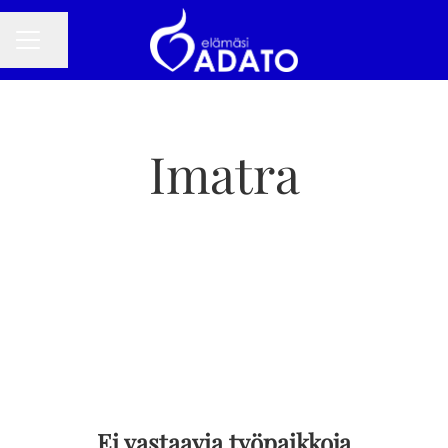
Jaa sivu
URAVALIKKO
Imatra
Ei vastaavia työpaikkoja