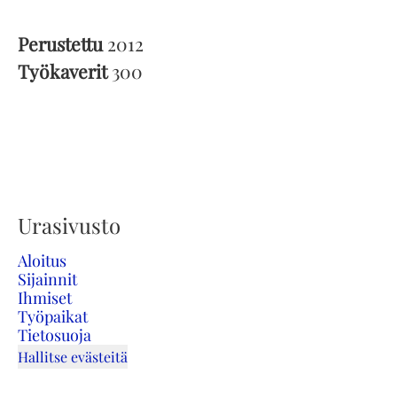
Perustettu
2012
Työkaverit
300
Urasivusto
Aloitus
Sijainnit
Ihmiset
Työpaikat
Tietosuoja
Hallitse evästeitä