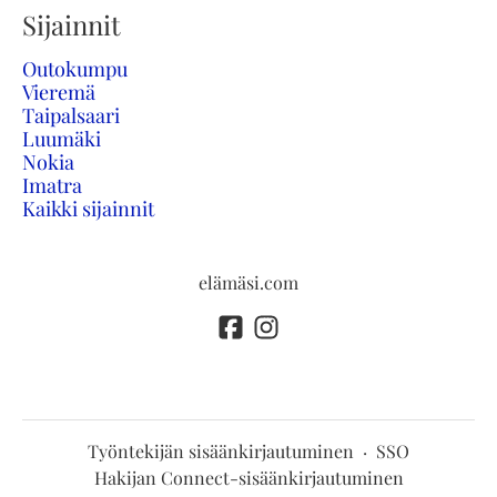
Sijainnit
Outokumpu
Vieremä
Taipalsaari
Luumäki
Nokia
Imatra
Kaikki sijainnit
elämäsi.com
Työntekijän sisäänkirjautuminen
·
SSO
Hakijan Connect-sisäänkirjautuminen