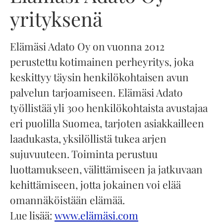
yrityksenä
Elämäsi Adato Oy on vuonna 2012
perustettu kotimainen perheyritys, joka
keskittyy täysin henkilökohtaisen avun
palvelun tarjoamiseen. Elämäsi Adato
työllistää yli 300 henkilökohtaista avustajaa
eri puolilla Suomea, tarjoten asiakkailleen
laadukasta, yksilöllistä tukea arjen
sujuvuuteen. Toiminta perustuu
luottamukseen, välittämiseen ja jatkuvaan
kehittämiseen, jotta jokainen voi elää
omannäköistään elämää.
Lue lisää:
www.elämäsi.com