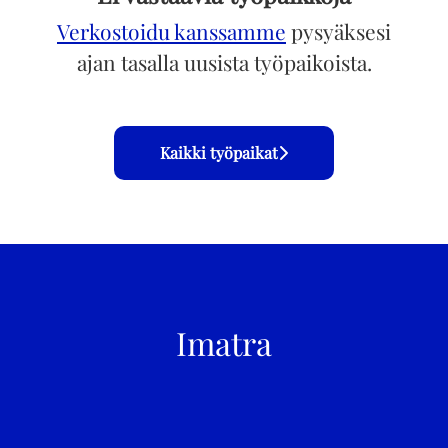
Verkostoidu kanssamme
pysyäksesi
ajan tasalla uusista työpaikoista.
Kaikki työpaikat
Imatra