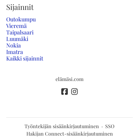
Sijainnit
Outokumpu
Vieremä
Taipalsaari
Luumäki
Nokia
Imatra
Kaikki sijainnit
elämäsi.com
Työntekijän sisäänkirjautuminen
·
SSO
Hakijan Connect-sisäänkirjautuminen