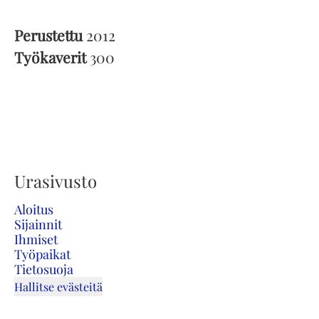
Perustettu
2012
Työkaverit
300
Urasivusto
Aloitus
Sijainnit
Ihmiset
Työpaikat
Tietosuoja
Hallitse evästeitä