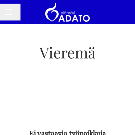
Jaa sivu
URAVALIKKO
Vieremä
Ei vastaavia työpaikkoja