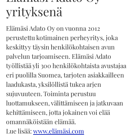
yrityksenä
Elämäsi Adato Oy on vuonna 2012
perustettu kotimainen perheyritys, joka
keskittyy täysin henkilökohtaisen avun
palvelun tarjoamiseen. Elämäsi Adato
työllistää yli 300 henkilökohtaista avustajaa
eri puolilla Suomea, tarjoten asiakkailleen
laadukasta, yksilöllistä tukea arjen
sujuvuuteen. Toiminta perustuu
luottamukseen, välittämiseen ja jatkuvaan
kehittämiseen, jotta jokainen voi elää
omannäköistään elämää.
Lue lisää:
www.elämäsi.com