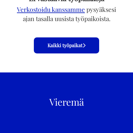
Verkostoidu kanssamme
pysyäksesi
ajan tasalla uusista työpaikoista.
Kaikki työpaikat
Vieremä