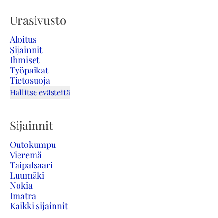
Urasivusto
Aloitus
Sijainnit
Ihmiset
Työpaikat
Tietosuoja
Hallitse evästeitä
Sijainnit
Outokumpu
Vieremä
Taipalsaari
Luumäki
Nokia
Imatra
Kaikki sijainnit