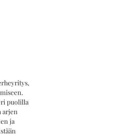
rheyritys,
amiseen.
ri puolilla
a arjen
en ja
istään