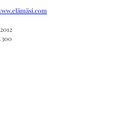
www.elämäsi.com
2012
t
300