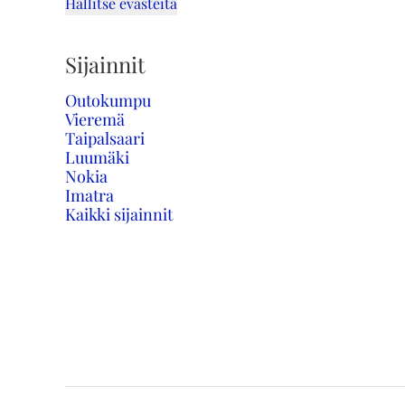
Hallitse evästeitä
Sijainnit
Outokumpu
Vieremä
Taipalsaari
Luumäki
Nokia
Imatra
Kaikki sijainnit