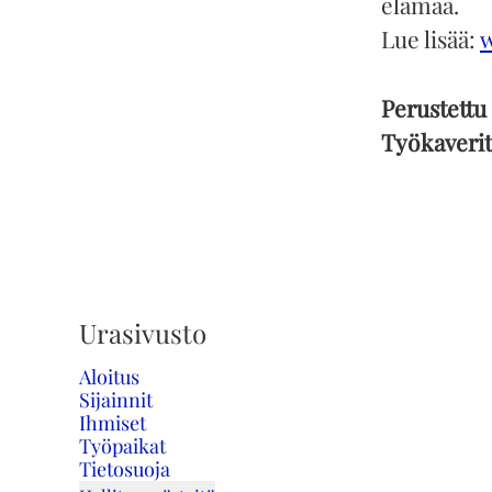
elämää.
Lue lisää:
Perustettu
Työkaveri
Urasivusto
Aloitus
Sijainnit
Ihmiset
Työpaikat
Tietosuoja