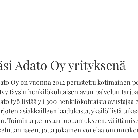
si Adato Oy yrityksenä
ato Oy on vuonna 2012 perustettu kotimainen pe
ttyy täysin henkilökohtaisen avun palvelun tarjo
to työllistää yli 300 henkilökohtaista avustajaa e
joten asiakkailleen laadukasta, yksilöllistä tuke
n. Toiminta perustuu luottamukseen, välittämise
kehittämiseen, jotta jokainen voi elää omannäkö