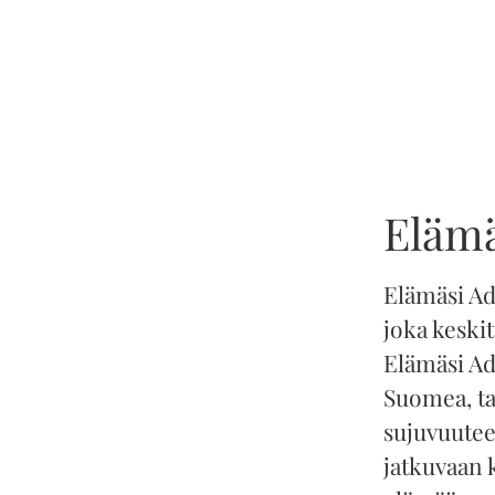
Elämä
Elämäsi Ad
joka keski
Elämäsi Ada
Suomea, tar
sujuvuutee
jatkuvaan 