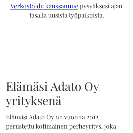
Verkostoidu kanssamme
pysyäksesi ajan
tasalla uusista työpaikoista.
Elämäsi Adato Oy
yrityksenä
Elämäsi Adato Oy on vuonna 2012
perustettu kotimainen perheyritys, joka