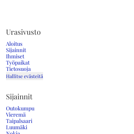
Urasivusto
Aloitus
Sijainnit
Ihmiset
Työpaikat
Tietosuoja
Hallitse evästeitä
Sijainnit
Outokumpu
Vieremä
Taipalsaari
Luumäki
Nokia