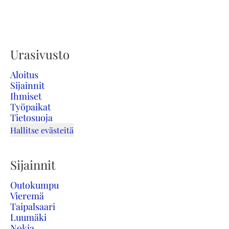
Urasivusto
Aloitus
Sijainnit
Ihmiset
Työpaikat
Tietosuoja
Hallitse evästeitä
Sijainnit
Outokumpu
Vieremä
Taipalsaari
Luumäki
Nokia