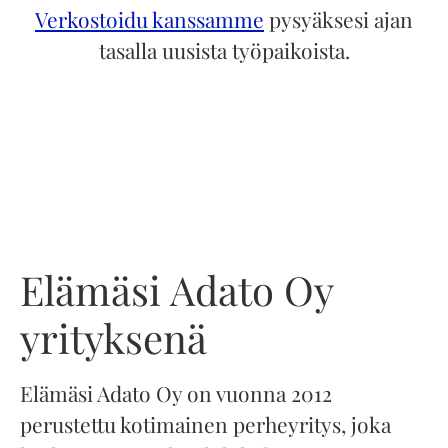
Verkostoidu kanssamme
pysyäksesi ajan
tasalla uusista työpaikoista.
Elämäsi Adato Oy
yrityksenä
Elämäsi Adato Oy on vuonna 2012
perustettu kotimainen perheyritys, joka