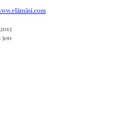
www.elämäsi.com
2012
t
300