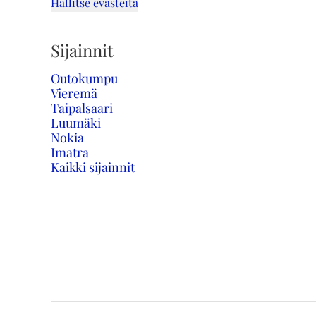
Hallitse evästeitä
Sijainnit
Outokumpu
Vieremä
Taipalsaari
Luumäki
Nokia
Imatra
Kaikki sijainnit