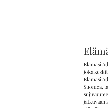
Elämä
Elämäsi Ad
joka keski
Elämäsi Ada
Suomea, tar
sujuvuutee
jatkuvaan 