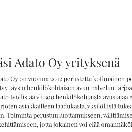
si Adato Oy yrityksenä
ato Oy on vuonna 2012 perustettu kotimainen pe
ttyy täysin henkilökohtaisen avun palvelun tarjo
to työllistää yli 300 henkilökohtaista avustajaa e
joten asiakkailleen laadukasta, yksilöllistä tuke
n. Toiminta perustuu luottamukseen, välittämise
kehittämiseen, jotta jokainen voi elää omannäkö