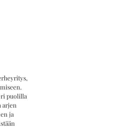
rheyritys,
amiseen.
ri puolilla
a arjen
en ja
istään