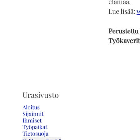
elämää.
Lue lisää:
Perustettu
Työkaveri
Urasivusto
Aloitus
Sijainnit
Ihmiset
Työpaikat
Tietosuoja