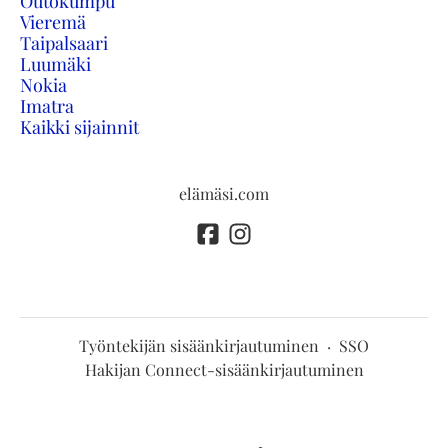
Outokumpu
Vieremä
Taipalsaari
Luumäki
Nokia
Imatra
Kaikki sijainnit
elämäsi.com
Työntekijän sisäänkirjautuminen
·
SSO
Hakijan Connect-sisäänkirjautuminen