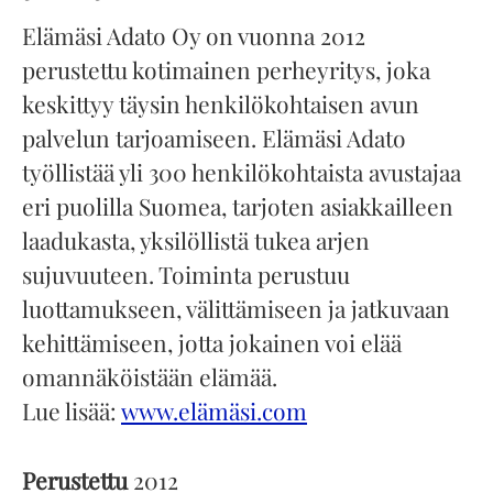
Elämäsi Adato Oy on vuonna 2012
perustettu kotimainen perheyritys, joka
keskittyy täysin henkilökohtaisen avun
palvelun tarjoamiseen. Elämäsi Adato
työllistää yli 300 henkilökohtaista avustajaa
eri puolilla Suomea, tarjoten asiakkailleen
laadukasta, yksilöllistä tukea arjen
sujuvuuteen. Toiminta perustuu
luottamukseen, välittämiseen ja jatkuvaan
kehittämiseen, jotta jokainen voi elää
omannäköistään elämää.
Lue lisää:
www.elämäsi.com
Perustettu
2012