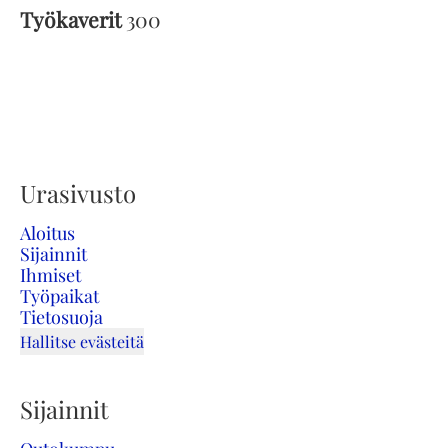
Työkaverit
300
Urasivusto
Aloitus
Sijainnit
Ihmiset
Työpaikat
Tietosuoja
Hallitse evästeitä
Sijainnit