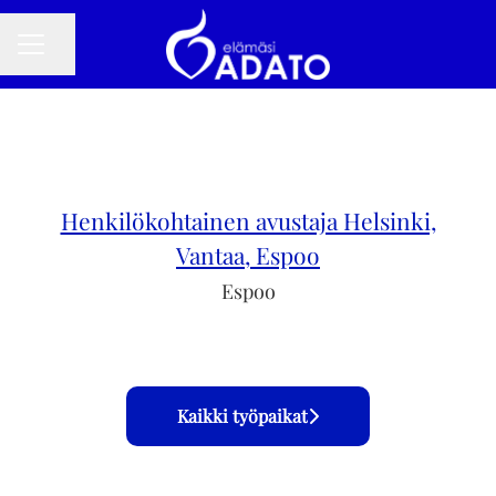
Jaa sivu
URAVALIKKO
Henkilökohtainen avustaja Helsinki,
Vantaa, Espoo
Espoo
Kaikki työpaikat