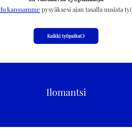
idu kanssamme
pysyäksesi ajan tasalla uusista ty
Kaikki työpaikat
Ilomantsi