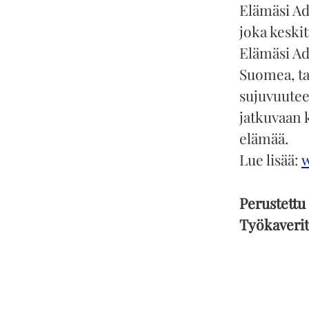
Elämäsi Ad
joka keski
Elämäsi Ada
Suomea, tar
sujuvuutee
jatkuvaan 
elämää.
Lue lisää:
Perustettu
Työkaveri