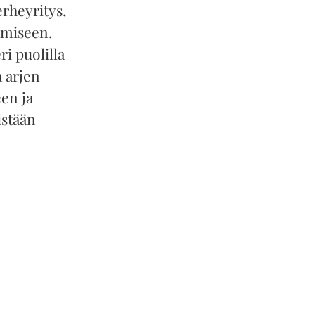
rheyritys,
amiseen.
ri puolilla
a arjen
en ja
istään