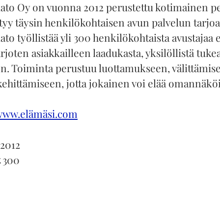
ato Oy on vuonna 2012 perustettu kotimainen pe
ttyy täysin henkilökohtaisen avun palvelun tarjo
to työllistää yli 300 henkilökohtaista avustajaa e
joten asiakkailleen laadukasta, yksilöllistä tuke
n. Toiminta perustuu luottamukseen, välittämise
kehittämiseen, jotta jokainen voi elää omannäkö
www.elämäsi.com
2012
t
300