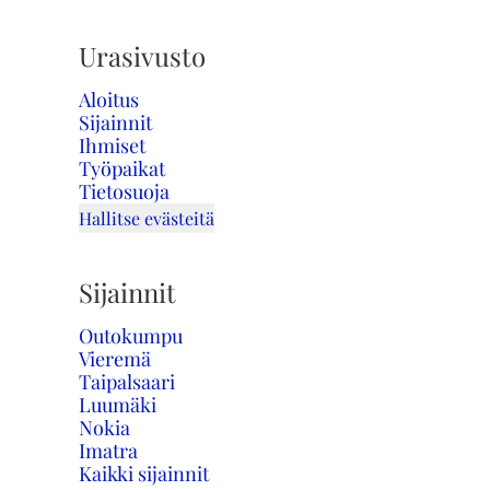
Urasivusto
Aloitus
Sijainnit
Ihmiset
Työpaikat
Tietosuoja
Hallitse evästeitä
Sijainnit
Outokumpu
Vieremä
Taipalsaari
Luumäki
Nokia
Imatra
Kaikki sijainnit