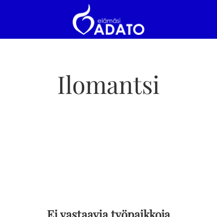
Ilomantsi
Ei vastaavia työpaikkoja