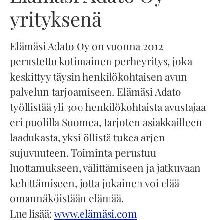
yrityksenä
Elämäsi Adato Oy on vuonna 2012
perustettu kotimainen perheyritys, joka
keskittyy täysin henkilökohtaisen avun
palvelun tarjoamiseen. Elämäsi Adato
työllistää yli 300 henkilökohtaista avustajaa
eri puolilla Suomea, tarjoten asiakkailleen
laadukasta, yksilöllistä tukea arjen
sujuvuuteen. Toiminta perustuu
luottamukseen, välittämiseen ja jatkuvaan
kehittämiseen, jotta jokainen voi elää
omannäköistään elämää.
Lue lisää:
www.elämäsi.com