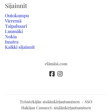
Sijainnit
Outokumpu
Vieremä
Taipalsaari
Luumäki
Nokia
Imatra
Kaikki sijainnit
elämäsi.com
Työntekijän sisäänkirjautuminen
·
SSO
Hakijan Connect-sisäänkirjautuminen