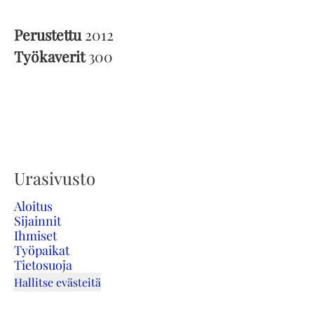
Perustettu
2012
Työkaverit
300
Urasivusto
Aloitus
Sijainnit
Ihmiset
Työpaikat
Tietosuoja
Hallitse evästeitä