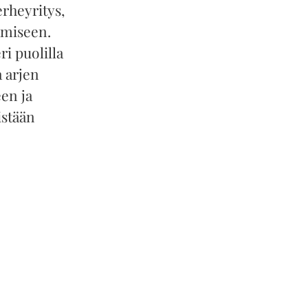
rheyritys,
amiseen.
ri puolilla
a arjen
en ja
istään