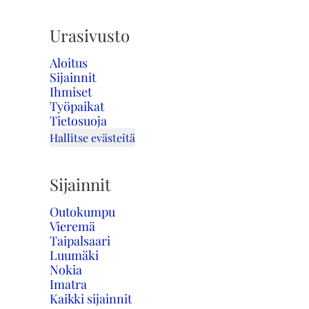
Urasivusto
Aloitus
Sijainnit
Ihmiset
Työpaikat
Tietosuoja
Hallitse evästeitä
Sijainnit
Outokumpu
Vieremä
Taipalsaari
Luumäki
Nokia
Imatra
Kaikki sijainnit