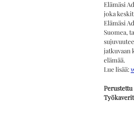
Elämäsi Ad
joka keski
Elämäsi Ada
Suomea, tar
sujuvuutee
jatkuvaan 
elämää.
Lue lisää:
Perustettu
Työkaveri