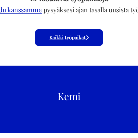
idu kanssamme
pysyäksesi ajan tasalla uusista ty
Kaikki työpaikat
Kemi