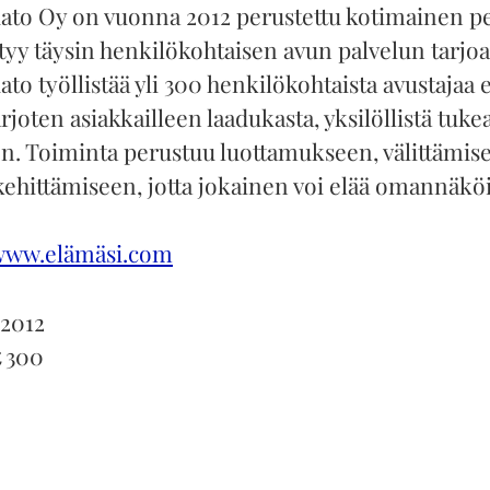
ato Oy on vuonna 2012 perustettu kotimainen pe
ttyy täysin henkilökohtaisen avun palvelun tarjo
to työllistää yli 300 henkilökohtaista avustajaa e
joten asiakkailleen laadukasta, yksilöllistä tuke
n. Toiminta perustuu luottamukseen, välittämise
kehittämiseen, jotta jokainen voi elää omannäkö
www.elämäsi.com
2012
t
300