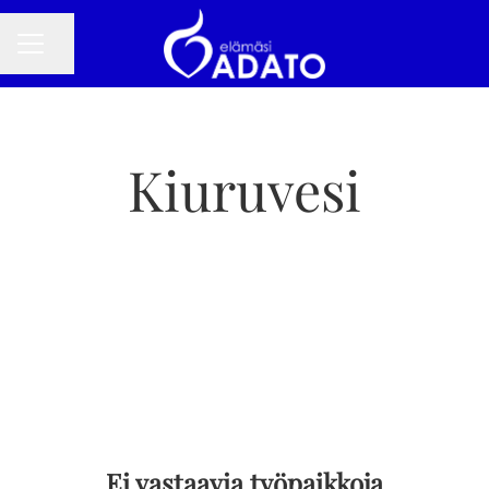
Jaa sivu
URAVALIKKO
Kiuruvesi
Ei vastaavia työpaikkoja