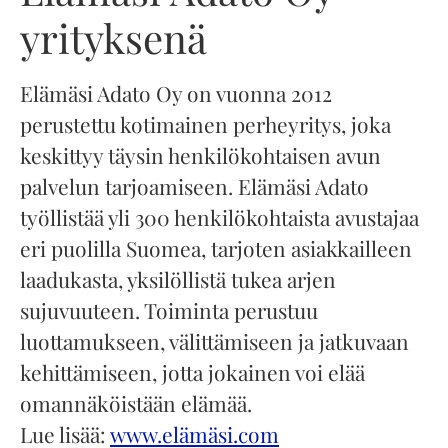
yrityksenä
Elämäsi Adato Oy on vuonna 2012
perustettu kotimainen perheyritys, joka
keskittyy täysin henkilökohtaisen avun
palvelun tarjoamiseen. Elämäsi Adato
työllistää yli 300 henkilökohtaista avustajaa
eri puolilla Suomea, tarjoten asiakkailleen
laadukasta, yksilöllistä tukea arjen
sujuvuuteen. Toiminta perustuu
luottamukseen, välittämiseen ja jatkuvaan
kehittämiseen, jotta jokainen voi elää
omannäköistään elämää.
Lue lisää:
www.elämäsi.com