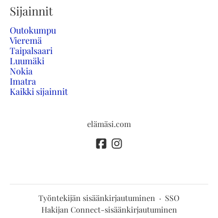
Sijainnit
Outokumpu
Vieremä
Taipalsaari
Luumäki
Nokia
Imatra
Kaikki sijainnit
elämäsi.com
Työntekijän sisäänkirjautuminen
·
SSO
Hakijan Connect-sisäänkirjautuminen