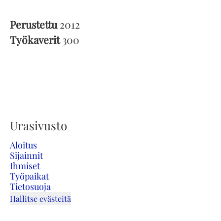
Perustettu
2012
Työkaverit
300
Urasivusto
Aloitus
Sijainnit
Ihmiset
Työpaikat
Tietosuoja
Hallitse evästeitä