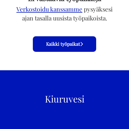
Verkostoidu kanssamme
pysyäksesi
ajan tasalla uusista työpaikoista.
Kaikki työpaikat
Kiuruvesi