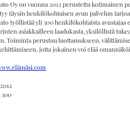
ato Oy on vuonna 2012 perustettu kotimainen pe
ttyy täysin henkilökohtaisen avun palvelun tarjo
to työllistää yli 300 henkilökohtaista avustajaa e
joten asiakkailleen laadukasta, yksilöllistä tuke
n. Toiminta perustuu luottamukseen, välittämise
kehittämiseen, jotta jokainen voi elää omannäkö
www.elämäsi.com
2012
t
300