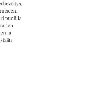
rheyritys,
amiseen.
ri puolilla
a arjen
en ja
istään