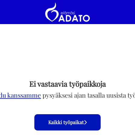
Ei vastaavia työpaikkoja
idu kanssamme
pysyäksesi ajan tasalla uusista ty
Kaikki työpaikat