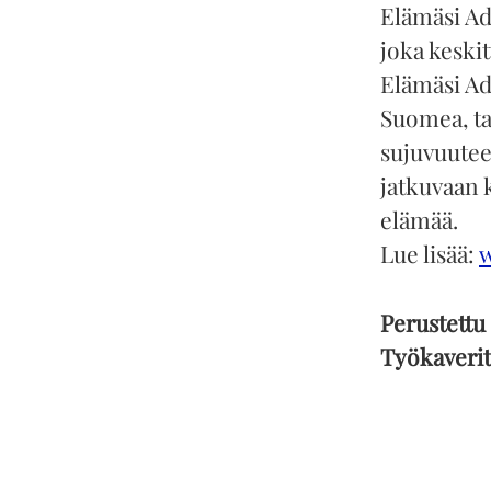
Elämäsi Ad
joka keski
Elämäsi Ada
Suomea, tar
sujuvuutee
jatkuvaan 
elämää.
Lue lisää:
Perustettu
Työkaveri