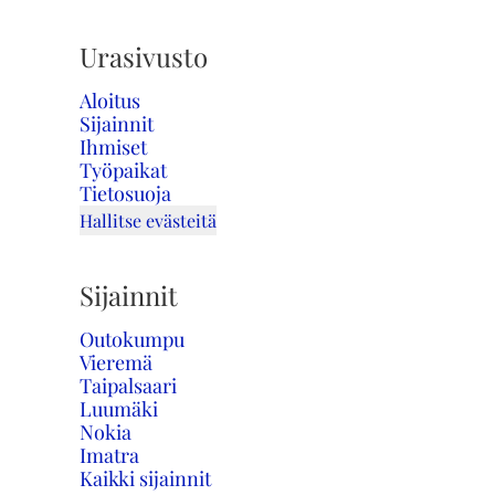
Urasivusto
Aloitus
Sijainnit
Ihmiset
Työpaikat
Tietosuoja
Hallitse evästeitä
Sijainnit
Outokumpu
Vieremä
Taipalsaari
Luumäki
Nokia
Imatra
Kaikki sijainnit