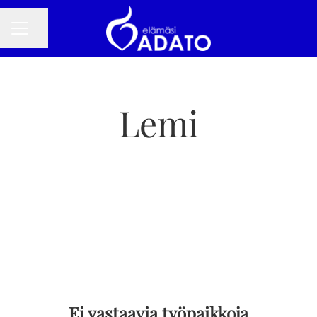
Jaa sivu
URAVALIKKO
Lemi
Ei vastaavia työpaikkoja