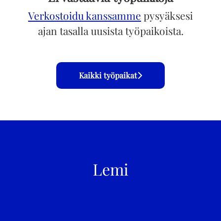
Verkostoidu kanssamme
pysyäksesi
ajan tasalla uusista työpaikoista.
Kaikki työpaikat
Lemi