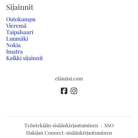
Sijainnit
Outokumpu
Vieremä
Taipalsaari
Luumäki
Nokia
Imatra
Kaikki sijainnit
elämäsi.com
Työntekijän sisäänkirjautuminen
·
SSO
Hakijan Connect-sisäänkirjautuminen