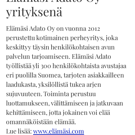
yrityksenä
Elämäsi Adato Oy on vuonna 2012
perustettu kotimainen perheyritys, joka
keskittyy täysin henkilökohtaisen avun
palvelun tarjoamiseen. Elämäsi Adato
työllistää yli 300 henkilökohtaista avustajaa
eri puolilla Suomea, tarjoten asiakkailleen
laadukasta, yksilöllistä tukea arjen
sujuvuuteen. Toiminta perustuu
luottamukseen, välittämiseen ja jatkuvaan
kehittämiseen, jotta jokainen voi elää
omannäköistään elämää.
Lue lisää:
www.elämäsi.com