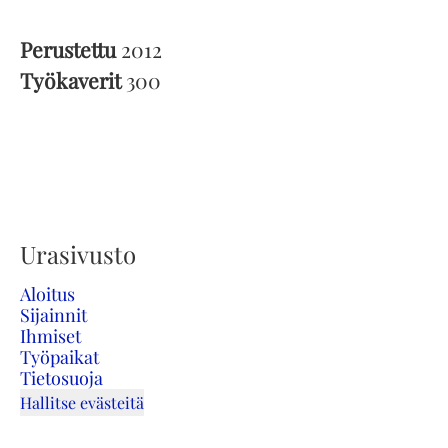
Perustettu
2012
Työkaverit
300
Urasivusto
Aloitus
Sijainnit
Ihmiset
Työpaikat
Tietosuoja
Hallitse evästeitä