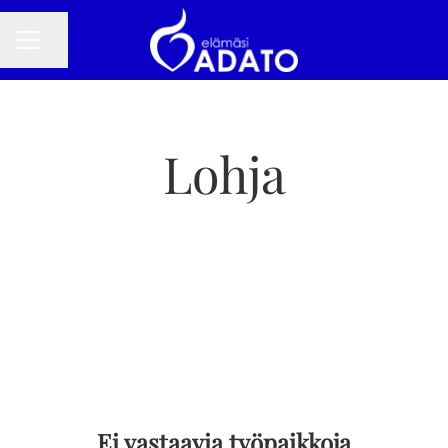
Jaa sivu
URAVALIKKO
Lohja
Ei vastaavia työpaikkoja