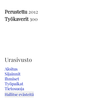
Perustettu
2012
Työkaverit
300
Urasivusto
Aloitus
Sijainnit
Ihmiset
Työpaikat
Tietosuoja
Hallitse evästeitä