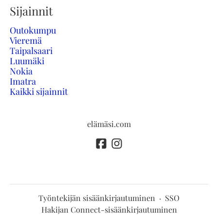
Sijainnit
Outokumpu
Vieremä
Taipalsaari
Luumäki
Nokia
Imatra
Kaikki sijainnit
elämäsi.com
Työntekijän sisäänkirjautuminen
·
SSO
Hakijan Connect-sisäänkirjautuminen