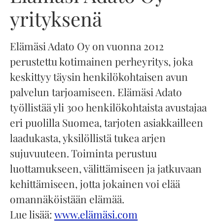
yrityksenä
Elämäsi Adato Oy on vuonna 2012
perustettu kotimainen perheyritys, joka
keskittyy täysin henkilökohtaisen avun
palvelun tarjoamiseen. Elämäsi Adato
työllistää yli 300 henkilökohtaista avustajaa
eri puolilla Suomea, tarjoten asiakkailleen
laadukasta, yksilöllistä tukea arjen
sujuvuuteen. Toiminta perustuu
luottamukseen, välittämiseen ja jatkuvaan
kehittämiseen, jotta jokainen voi elää
omannäköistään elämää.
Lue lisää:
www.elämäsi.com