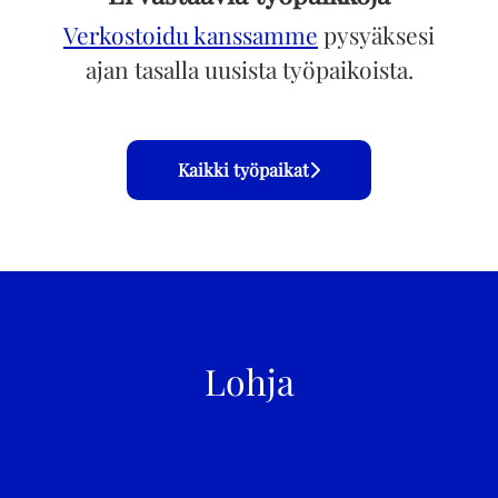
Verkostoidu kanssamme
pysyäksesi
ajan tasalla uusista työpaikoista.
Kaikki työpaikat
Lohja