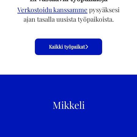
Verkostoidu kanssamme
pysyäksesi
ajan tasalla uusista työpaikoista.
Kaikki työpaikat
Mikkeli