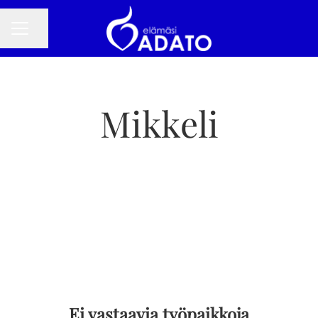
Jaa sivu
URAVALIKKO
Mikkeli
Ei vastaavia työpaikkoja