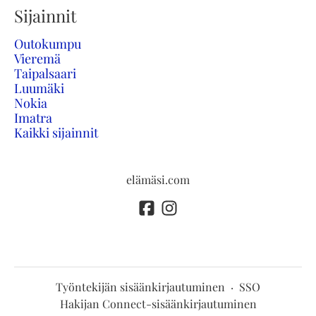
Sijainnit
Outokumpu
Vieremä
Taipalsaari
Luumäki
Nokia
Imatra
Kaikki sijainnit
elämäsi.com
Työntekijän sisäänkirjautuminen
·
SSO
Hakijan Connect-sisäänkirjautuminen