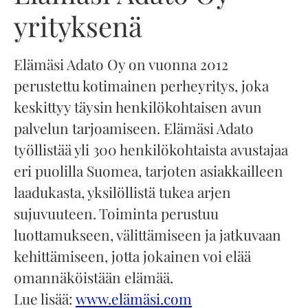
yrityksenä
Elämäsi Adato Oy on vuonna 2012
perustettu kotimainen perheyritys, joka
keskittyy täysin henkilökohtaisen avun
palvelun tarjoamiseen. Elämäsi Adato
työllistää yli 300 henkilökohtaista avustajaa
eri puolilla Suomea, tarjoten asiakkailleen
laadukasta, yksilöllistä tukea arjen
sujuvuuteen. Toiminta perustuu
luottamukseen, välittämiseen ja jatkuvaan
kehittämiseen, jotta jokainen voi elää
omannäköistään elämää.
Lue lisää:
www.elämäsi.com