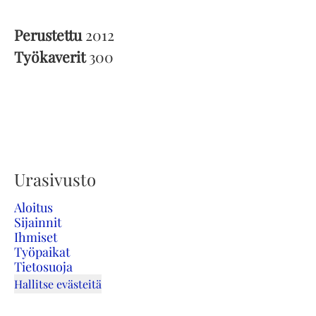
Perustettu
2012
Työkaverit
300
Urasivusto
Aloitus
Sijainnit
Ihmiset
Työpaikat
Tietosuoja
Hallitse evästeitä