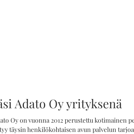
si Adato Oy yrityksenä
ato Oy on vuonna 2012 perustettu kotimainen pe
ttyy täysin henkilökohtaisen avun palvelun tarjo