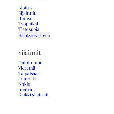
Aloitus
Sijainnit
Ihmiset
Työpaikat
Tietosuoja
Hallitse evästeitä
Sijainnit
Outokumpu
Vieremä
Taipalsaari
Luumäki
Nokia
Imatra
Kaikki sijainnit