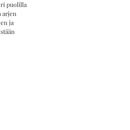
ri puolilla
a arjen
en ja
istään