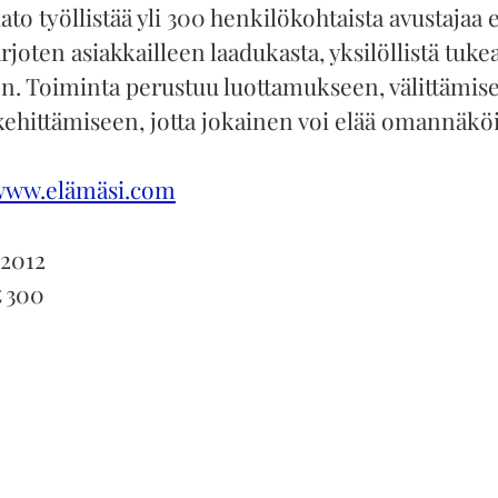
to työllistää yli 300 henkilökohtaista avustajaa e
joten asiakkailleen laadukasta, yksilöllistä tuke
n. Toiminta perustuu luottamukseen, välittämise
kehittämiseen, jotta jokainen voi elää omannäkö
www.elämäsi.com
2012
t
300