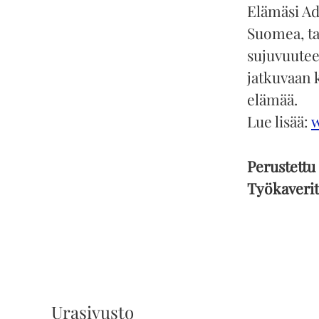
Elämäsi Ada
Suomea, tar
sujuvuutee
jatkuvaan 
elämää.
Lue lisää:
Perustettu
Työkaveri
Urasivusto