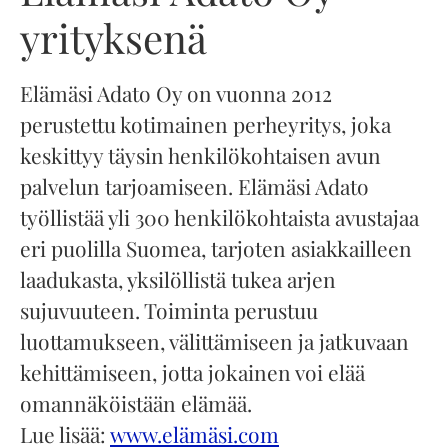
yrityksenä
Elämäsi Adato Oy on vuonna 2012
perustettu kotimainen perheyritys, joka
keskittyy täysin henkilökohtaisen avun
palvelun tarjoamiseen. Elämäsi Adato
työllistää yli 300 henkilökohtaista avustajaa
eri puolilla Suomea, tarjoten asiakkailleen
laadukasta, yksilöllistä tukea arjen
sujuvuuteen. Toiminta perustuu
luottamukseen, välittämiseen ja jatkuvaan
kehittämiseen, jotta jokainen voi elää
omannäköistään elämää.
Lue lisää:
www.elämäsi.com