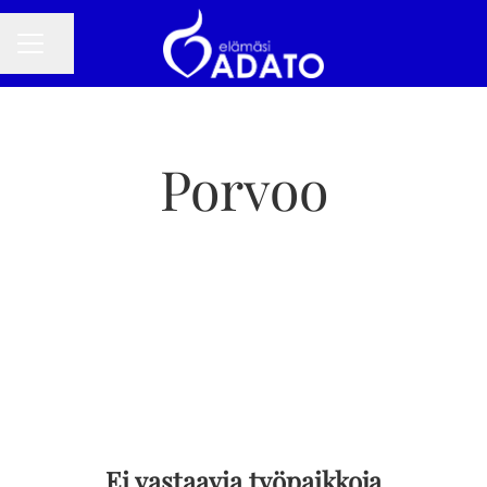
Jaa sivu
URAVALIKKO
Porvoo
Ei vastaavia työpaikkoja