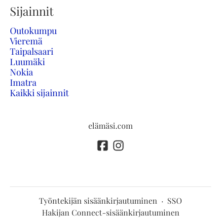
Sijainnit
Outokumpu
Vieremä
Taipalsaari
Luumäki
Nokia
Imatra
Kaikki sijainnit
elämäsi.com
Työntekijän sisäänkirjautuminen
·
SSO
Hakijan Connect-sisäänkirjautuminen