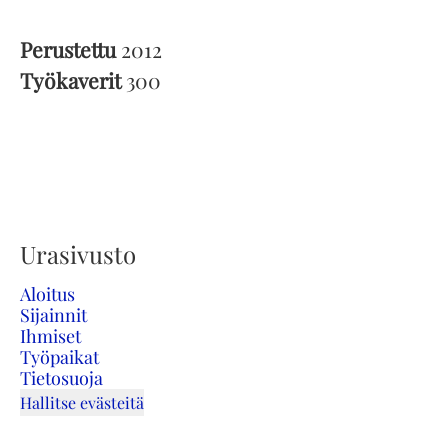
Perustettu
2012
Työkaverit
300
Urasivusto
Aloitus
Sijainnit
Ihmiset
Työpaikat
Tietosuoja
Hallitse evästeitä