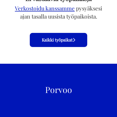
Verkostoidu kanssamme
pysyäksesi
ajan tasalla uusista työpaikoista.
Kaikki työpaikat
Porvoo