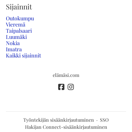
Sijainnit
Outokumpu
Vieremä
Taipalsaari
Luumäki
Nokia
Imatra
Kaikki sijainnit
elämäsi.com
Työntekijän sisäänkirjautuminen
·
SSO
Hakijan Connect-sisäänkirjautuminen