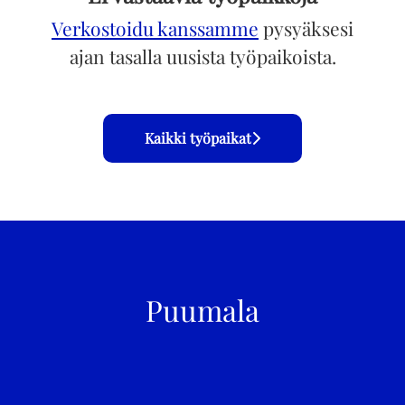
Verkostoidu kanssamme
pysyäksesi
ajan tasalla uusista työpaikoista.
Kaikki työpaikat
Puumala