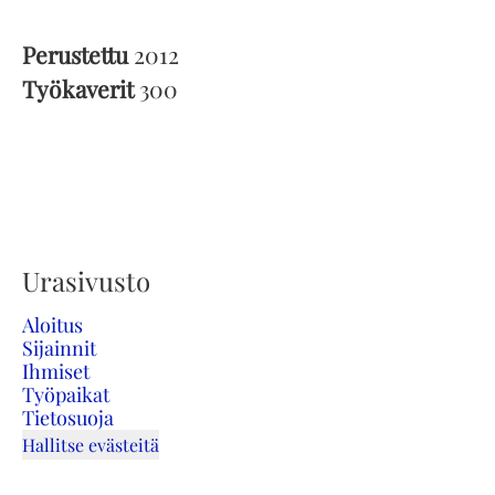
Perustettu
2012
Työkaverit
300
Urasivusto
Aloitus
Sijainnit
Ihmiset
Työpaikat
Tietosuoja
Hallitse evästeitä