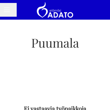
Jaa sivu
URAVALIKKO
Puumala
Ei vastaavia työpaikkoja