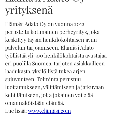
yrityksenä
Elämäsi Adato Oy on vuonna 2012
perustettu kotimainen perheyritys, joka
keskittyy täysin henkilökohtaisen avun
palvelun tarjoamiseen. Elämäsi Adato
työllistää yli 300 henkilökohtaista avustajaa
eri puolilla Suomea, tarjoten asiakkailleen
laadukasta, yksilöllistä tukea arjen
sujuvuuteen. Toiminta perustuu
luottamukseen, välittämiseen ja jatkuvaan
kehittämiseen, jotta jokainen voi elää
omannäköistään elämää.
Lue lisää:
www.elämäsi.com