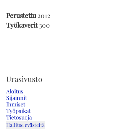
Perustettu
2012
Työkaverit
300
Urasivusto
Aloitus
Sijainnit
Ihmiset
Työpaikat
Tietosuoja
Hallitse evästeitä