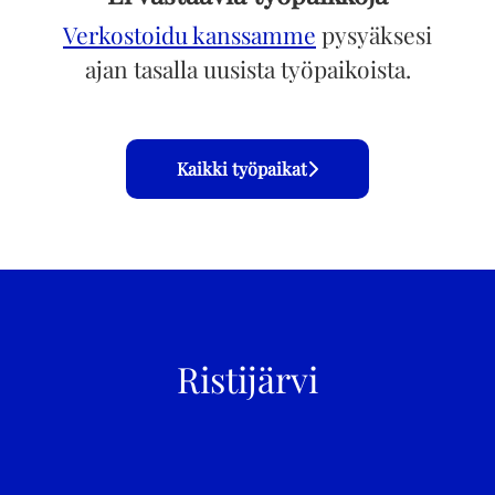
Verkostoidu kanssamme
pysyäksesi
ajan tasalla uusista työpaikoista.
Kaikki työpaikat
Ristijärvi