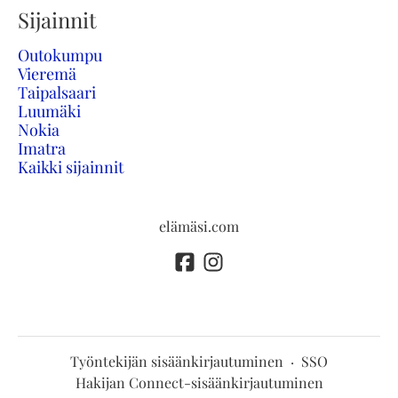
Sijainnit
Outokumpu
Vieremä
Taipalsaari
Luumäki
Nokia
Imatra
Kaikki sijainnit
elämäsi.com
Työntekijän sisäänkirjautuminen
·
SSO
Hakijan Connect-sisäänkirjautuminen