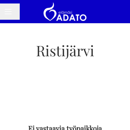
Jaa sivu
URAVALIKKO
Ristijärvi
Ei vastaavia työpaikkoja