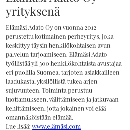
yrityksenä
Elämäsi Adato Oy on vuonna 2012
perustettu kotimainen perheyritys, joka
keskittyy täysin henkilökohtaisen avun
palvelun tarjoamiseen. Elämäsi Adato
työllistää yli 300 henkilökohtaista avustajaa
eri puolilla Suomea, tarjoten asiakkailleen
laadukasta, yksilöllistä tukea arjen
sujuvuuteen. Toiminta perustuu
luottamukseen, välittämiseen ja jatkuvaan
kehittämiseen, jotta jokainen voi elää
omannäköistään elämää.
Lue lisää:
www.elämäsi.com