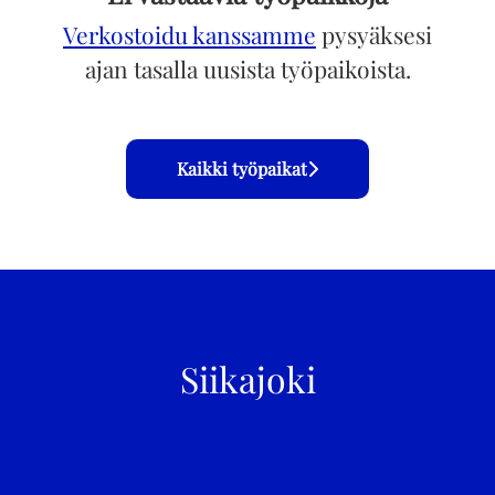
Verkostoidu kanssamme
pysyäksesi
ajan tasalla uusista työpaikoista.
Kaikki työpaikat
Siikajoki