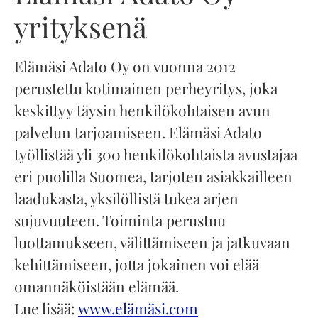
yrityksenä
Elämäsi Adato Oy on vuonna 2012
perustettu kotimainen perheyritys, joka
keskittyy täysin henkilökohtaisen avun
palvelun tarjoamiseen. Elämäsi Adato
työllistää yli 300 henkilökohtaista avustajaa
eri puolilla Suomea, tarjoten asiakkailleen
laadukasta, yksilöllistä tukea arjen
sujuvuuteen. Toiminta perustuu
luottamukseen, välittämiseen ja jatkuvaan
kehittämiseen, jotta jokainen voi elää
omannäköistään elämää.
Lue lisää:
www.elämäsi.com