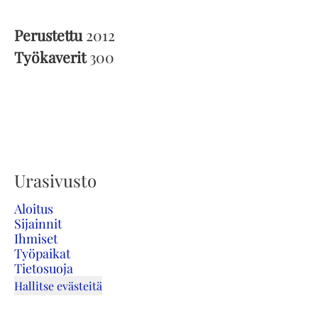
Perustettu
2012
Työkaverit
300
Urasivusto
Aloitus
Sijainnit
Ihmiset
Työpaikat
Tietosuoja
Hallitse evästeitä