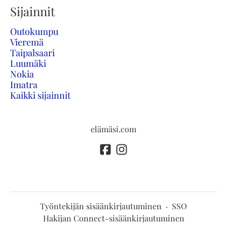
Sijainnit
Outokumpu
Vieremä
Taipalsaari
Luumäki
Nokia
Imatra
Kaikki sijainnit
elämäsi.com
Työntekijän sisäänkirjautuminen
·
SSO
Hakijan Connect-sisäänkirjautuminen