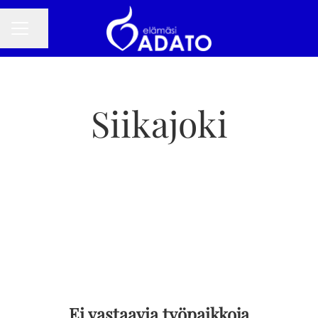
Jaa sivu
URAVALIKKO
Siikajoki
Ei vastaavia työpaikkoja