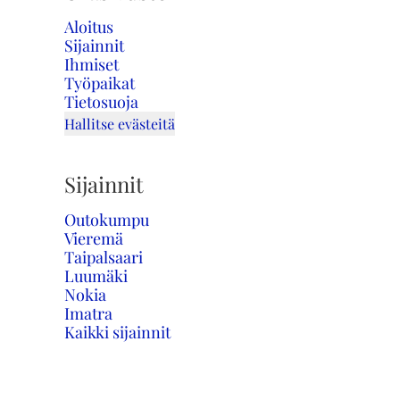
Aloitus
Sijainnit
Ihmiset
Työpaikat
Tietosuoja
Hallitse evästeitä
Sijainnit
Outokumpu
Vieremä
Taipalsaari
Luumäki
Nokia
Imatra
Kaikki sijainnit