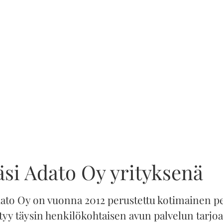
si Adato Oy yrityksenä
ato Oy on vuonna 2012 perustettu kotimainen pe
ttyy täysin henkilökohtaisen avun palvelun tarjo