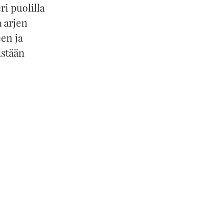
ri puolilla
a arjen
en ja
istään