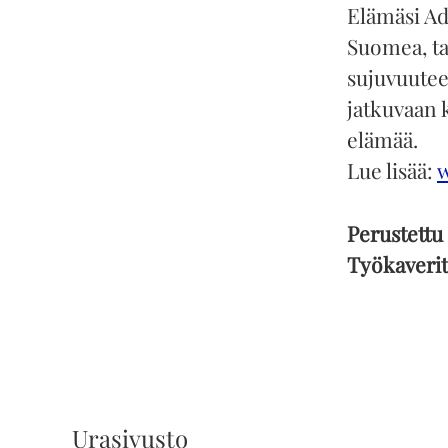
Elämäsi Ada
Suomea, tar
sujuvuutee
jatkuvaan 
elämää.
Lue lisää:
Perustettu
Työkaveri
Urasivusto