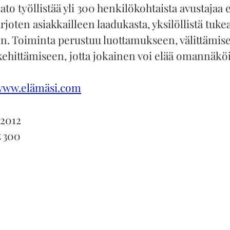
to työllistää yli 300 henkilökohtaista avustajaa e
joten asiakkailleen laadukasta, yksilöllistä tuke
n. Toiminta perustuu luottamukseen, välittämise
kehittämiseen, jotta jokainen voi elää omannäkö
www.elämäsi.com
2012
t
300